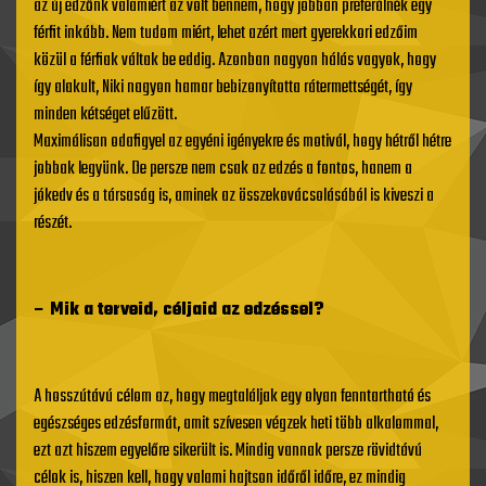
az új edzőnk valamiért az volt bennem, hogy jobban preferálnék egy
férfit inkább. Nem tudom miért, lehet azért mert gyerekkori edzőim
közül a férfiak váltak be eddig. Azonban nagyon hálás vagyok, hogy
így alakult, Niki nagyon hamar bebizonyította rátermettségét, így
minden kétséget elűzött.
Maximálisan odafigyel az egyéni igényekre és motivál, hogy hétről hétre
jobbak legyünk. De persze nem csak az edzés a fontos, hanem a
jókedv és a társaság is, aminek az összekovácsolásából is kiveszi a
részét.
– Mik a terveid, céljaid az edzéssel?
A hosszútávú célom az, hogy megtaláljak egy olyan fenntartható és
egészséges edzésformát, amit szívesen végzek heti több alkalommal,
ezt azt hiszem egyelőre sikerült is. Mindig vannak persze rövidtávú
célok is, hiszen kell, hogy valami hajtson időről időre, ez mindig