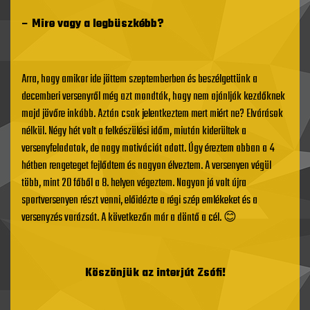
– Mire vagy a legbüszkébb?
Arra, hogy amikor ide jöttem szeptemberben és beszélgettünk a
decemberi versenyről még azt mondták, hogy nem ajánlják kezdőknek
majd jövőre inkább. Aztán csak jelentkeztem mert miért ne? Elvárások
nélkül. Négy hét volt a felkészülési időm, miután kiderültek a
versenyfeladatok, de nagy motivációt adott. Úgy éreztem abban a 4
hétben rengeteget fejlődtem és nagyon élveztem. A versenyen végül
több, mint 20 főből a 8. helyen végeztem. Nagyon jó volt újra
sportversenyen részt venni, előidézte a régi szép emlékeket és a
versenyzés varázsát. A következőn már a döntő a cél. 😊
Köszönjük az interjút Zsófi!