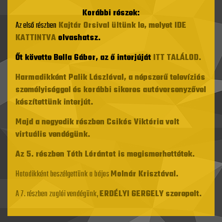
Korábbi részek:
Az első részben
Kajtár Orsival ültünk le, melyet IDE
KATTINTVA
olvashatsz.
Őt követte Bella Gábor, az ő interjúját
ITT TALÁLOD.
Harmadikként Palik Lászlóval, a népszerű televíziós
személyiséggel és korábbi sikeres autóversenyzővel
készítettünk interjút.
Majd a negyedik részben Csikós Viktória volt
virtuális vendégünk.
Az
5. részben Tóth Lórántot is megismerhettétek.
Hatodikként beszélgettünk a bájos
Molnár Krisztával.
A 7. részben zuglói vendégünk,
ERDÉLYI GERGELY szerepelt.