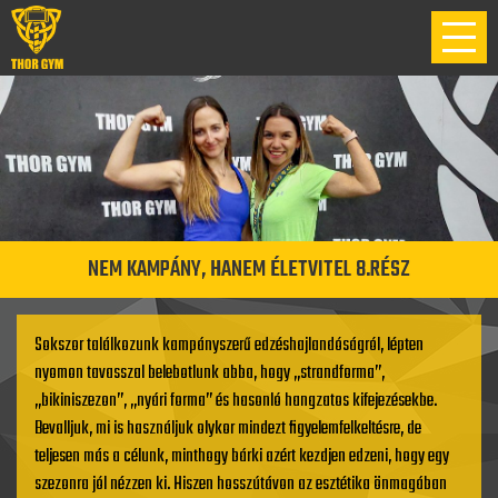
NEM KAMPÁNY, HANEM ÉLETVITEL 8.RÉSZ
Sokszor találkozunk kampányszerű edzéshajlandóságról, lépten
nyomon tavasszal belebotlunk abba, hogy „strandforma”,
„bikiniszezon”, „nyári forma” és hasonló hangzatos kifejezésekbe.
Bevalljuk, mi is használjuk olykor mindezt figyelemfelkeltésre, de
teljesen más a célunk, minthogy bárki azért kezdjen edzeni, hogy egy
szezonra jól nézzen ki. Hiszen hosszútávon az esztétika önmagában