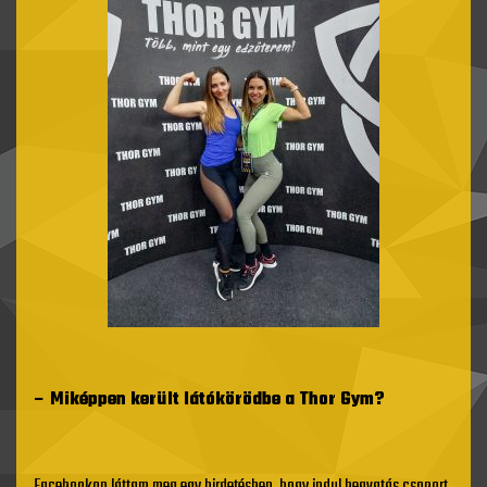
– Miképpen került látókörödbe a Thor Gym?