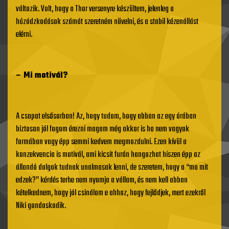
változik. Volt, hogy a Thor versenyre készültem, jelenleg a
húzódzkodások számát szeretném növelni, és a stabil kézenállást
elérni.
– Mi motivál?
A csapat elsősorban! Az, hogy tudom, hogy abban az egy órában
biztosan jól fogom érezni magam még akkor is ha nem vagyok
formában vagy épp semmi kedvem megmozdulni. Ezen kívül a
konzekvencia is motivál, ami kicsit furán hangozhat hiszen épp az
állandó dolgok tudnak unalmasak lenni, de szeretem, hogy a “ma mit
edzek?” kérdés terhe nem nyomja a vállam, és nem kell abban
kételkednem, hogy jól csinálom e ahhoz, hogy fejlődjek, mert ezekről
Niki gondoskodik.