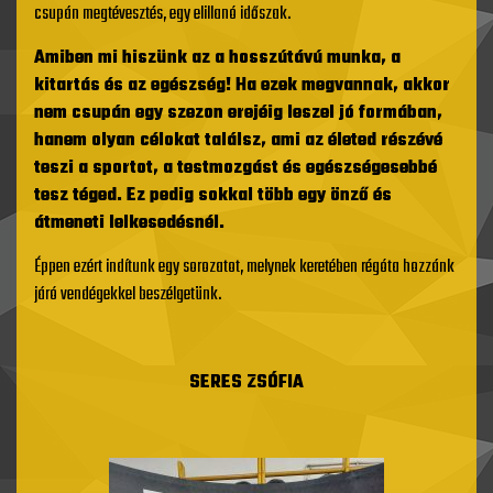
csupán megtévesztés, egy elillanó időszak.
Amiben mi hiszünk az a hosszútávú munka, a
kitartás és az egészség! Ha ezek megvannak, akkor
nem csupán egy szezon erejéig leszel jó formában,
hanem olyan célokat találsz, ami az életed részévé
teszi a sportot, a testmozgást és egészségesebbé
tesz téged. Ez pedig sokkal több egy önző és
átmeneti lelkesedésnél.
Éppen ezért indítunk egy sorozatot, melynek keretében régóta hozzánk
járó vendégekkel beszélgetünk.
SERES ZSÓFIA