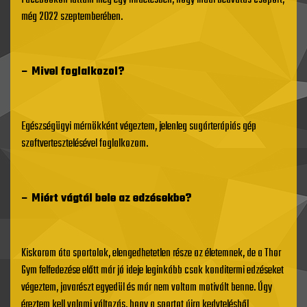
Facebookon láttam meg egy hirdetésben, hogy indul beavatás csoport,
még 2022 szeptemberében.
– Mivel foglalkozol?
Egészségügyi mérnökként végeztem, jelenleg sugárterápiás gép
szoftvertesztelésével foglalkozom.
– Miért vágtál bele az edzésekbe?
Kiskorom óta sportolok, elengedhetetlen része az életemnek, de a Thor
Gym felfedezése előtt már jó ideje leginkább csak konditermi edzéseket
végeztem, javarészt egyedül és már nem voltam motivált benne. Úgy
éreztem kell valami változás, hogy a sportot újra kedvtelésből