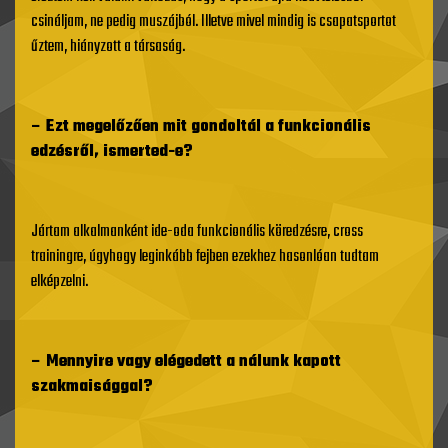
csináljam, ne pedig muszájból. Illetve mivel mindig is csapatsportot
űztem, hiányzott a társaság.
– Ezt megelőzően mit gondoltál a funkcionális
edzésről, ismerted-e?
Jártam alkalmanként ide-oda funkcionális köredzésre, cross
trainingre, úgyhogy leginkább fejben ezekhez hasonlóan tudtam
elképzelni.
– Mennyire vagy elégedett a nálunk kapott
szakmaisággal?