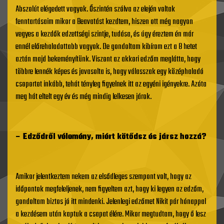
Abszolút elégedett vagyok. Őszintén szólva az elején voltak
fenntartásaim mikor a Beavatást kezdtem, hiszen ott még nagyon
vegyes a kezdők edzettségi szintje, tudása, és úgy éreztem én már
ennél előrehaladottabb vagyok. De gondoltam kibírom ezt a 8 hetet
aztán majd bekeményítünk. Viszont az akkori edzőm meglátta, hogy
többre lennék képes és javasolta is, hogy válasszak egy középhaladó
csoportot inkább, tehát tényleg figyelnek itt az egyéni igényekre. Azóta
meg hát eltelt egy év és még mindig lelkesen járok.
– Edződről vélemény, miért kötődsz és jársz hozzá?
Amikor jelentkeztem nekem az elsődleges szempont volt, hogy az
időpontok megfeleljenek, nem figyeltem azt, hogy ki legyen az edzőm,
gondoltam biztos jó itt mindenki. Jelenlegi edzőmet Nikit pár hónappal
a kezdésem után kaptuk a csapat élére. Mikor megtudtam, hogy ő lesz