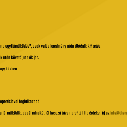
kamu együttműködés”, csak valódi eredmény után történik kifizetés.
k után követő jutalék jár.
hogy közben
i operációval foglalkoznod.
Ha jól működik, abból mindkét fél hosszú távon profitál. Ha érdekel, írj az
info@thor