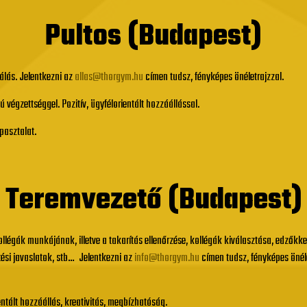
Pultos (Budapest)
gálás. Jelentkezni az
allas@thorgym.hu
címen tudsz, fényképes önéletrajzzal.
égzettséggel. Pozitív, ügyfélorientált hozzáállással.
apasztalat.
Teremvezető (Budapest)
ollégák munkájának, illetve a takarítás ellenőrzése, kollégák kiválasztása, edzőkk
ztési javaslatok, stb… Jelentkezni az
info@thorgym.hu
címen tudsz, fényképes önéle
ntált hozzáállás, kreativitás, megbízhatóság.