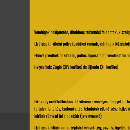
Vendégek beléptetése, általános takarítási feladatok, kiszol
Elvárások: Főként pályakezdőket várunk, minimum középfokú v
Előnyt jelenthet: edzőtermi, pultos tapasztalat, vendéglátói t
Helyszínek: Zugló (XIV.kerület) és Újbuda (XI. kerület)
Fő- vagy mellékállásban. Edzőterem személyes felügyelete, k
tartalomfeltöltés, karbantartási feladatok ellenőrzése, fejles
kérünk tüntesd fel a pozíciót (teremvezető)
Elvárások: Minimum középfokú végzettség, pozitív, ügyfélorie