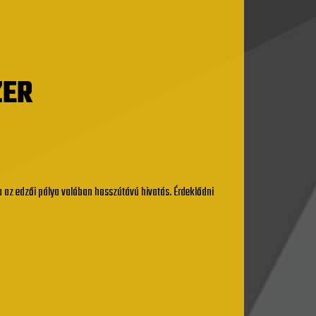
ZER
 az edzői pálya valóban hosszútávú hivatás. Érdeklődni