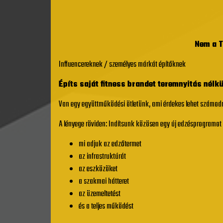
Nem a T
Influencereknek / személyes márkát építőknek
Építs saját fitness brandet teremnyitás nélkü
Van egy együttműködési ötletünk, ami érdekes lehet számodr
A lényege röviden: Indítsunk közösen egy új edzésprogramot v
mi adjuk az edzőtermet
az infrastruktúrát
az eszközöket
a szakmai hátteret
az üzemeltetést
és a teljes működést