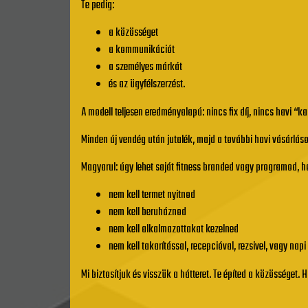
Te pedig:
a közösséget
a kommunikációt
a személyes márkát
és az ügyfélszerzést.
A modell teljesen eredményalapú: nincs fix díj, nincs havi “
Minden új vendég után jutalék, majd a további havi vásárláso
Magyarul: úgy lehet saját fitness branded vagy programod, 
nem kell termet nyitnod
nem kell beruháznod
nem kell alkalmazottakat kezelned
nem kell takarítással, recepcióval, rezsivel, vagy nap
Mi biztosítjuk és visszük a hátteret. Te építed a közösséget. 