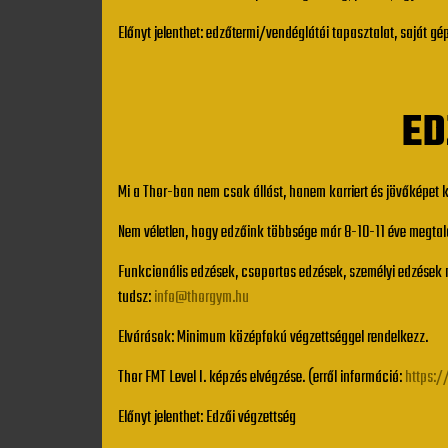
Előnyt jelenthet: edzőtermi/vendéglátói tapasztalat, saját gé
ED
Mi a Thor-ban nem csak állást, hanem karriert és jövőképet 
Nem véletlen, hogy edzőink többsége már 8-10-11 éve megtalá
Funkcionális edzések, csoportos edzések, személyi edzések 
tudsz:
info@thorgym.hu
Elvárások: Minimum középfokú végzettséggel rendelkezz.
Thor FMT Level I. képzés elvégzése. (erről információ:
https:
Előnyt jelenthet: Edzői végzettség