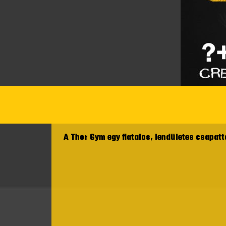
A Thor Gym egy fiatalos, lendületes csapatt