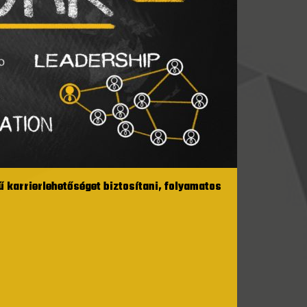
ű karrierlehetőséget biztosítani, folyamatos