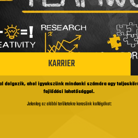
KARRIER
al dolgozik, ahol igyekszünk mindenki számára egy teljeskör
fejlődési lehetőséggel.
Jelenleg az alábbi területekre keresünk kollégákat: