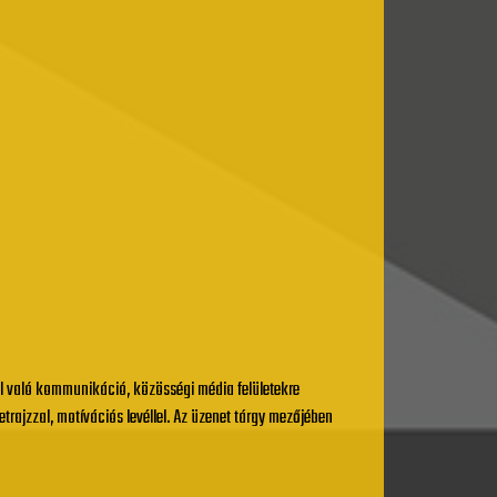
el való kommunikáció, közösségi média felületekre
trajzzal, motívációs levéllel. Az üzenet tárgy mezőjében