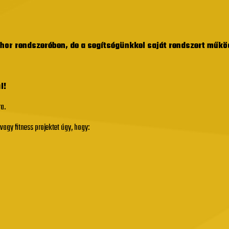
hor rendszerében, de a segítségünkkel saját rendszert műkö
l!
a.
agy fitness projektet úgy, hogy: