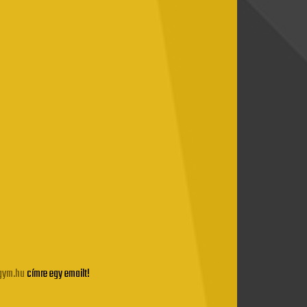
gym.hu
címre egy emailt!