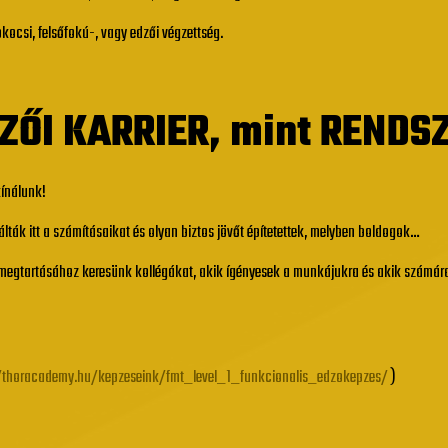
pkocsi, felsőfokú-, vagy edzői végzettség.
ZŐI KARRIER, mint RENDS
kínálunk!
lták itt a számításaikat és olyan biztos jövőt építetettek, melyben boldogok…
megtartásához keresünk kollégákat, akik ígényesek a munkájukra és akik számára
//thoracademy.hu/kepzeseink/fmt_level_1_funkcionalis_edzokepzes/
)