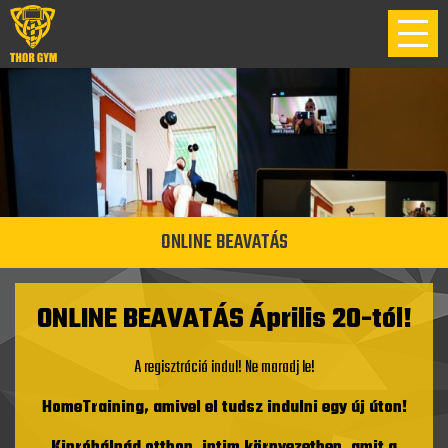
ONLINE BEAVATÁS
ONLINE BEAVATÁS Április 20-tól!
A regisztráció indul! Ne maradj le!
HomeTraining, amivel el tudsz indulni egy új úton!