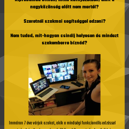
Kipróbálnád otthon, intim környezetben, amit a
nagyközönség előtt nem mertél?
Szeretnél szakmai segítséggel edzeni?
Nem tudod, mit-hogyan csinálj helyesen és mindezt
szakemberre bíznád?
Immáron 7 éve várjuk azokat, akik a minőségi funkcionális edzéssel