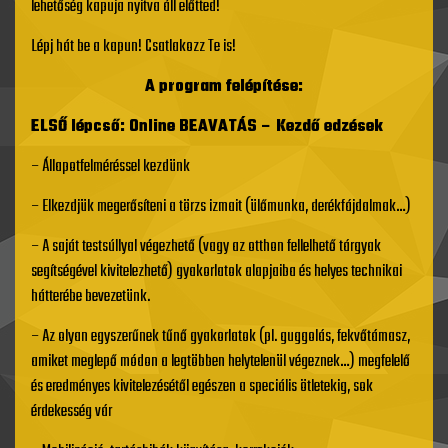
lehetőség kapuja nyitva áll előtted!
Lépj hát be a kapun! Csatlakozz Te is!
A program felépítése:
ELSŐ lépcső: Online BEAVATÁS – Kezdő edzések
– Állapotfelméréssel kezdünk
– Elkezdjük megerősíteni a törzs izmait (ülőmunka, derékfájdalmak…)
– A saját testsúllyal végezhető (vagy az otthon fellelhető tárgyak
segítségével kivitelezhető) gyakorlatok alapjaiba és helyes technikai
hátterébe bevezetünk.
– Az olyan egyszerűnek tűnő gyakorlatok (pl. guggolás, fekvőtámasz,
amiket meglepő módon a legtöbben helytelenül végeznek…) megfelelő
és eredményes kivitelezésétől egészen a speciális ötletekig, sok
érdekesség vár