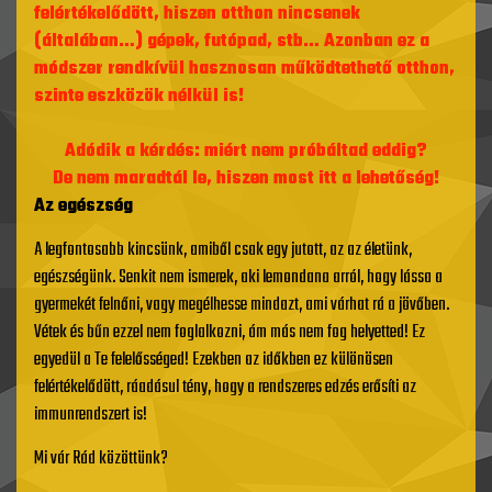
felértékelődött, hiszen otthon nincsenek
(általában…) gépek, futópad, stb… Azonban ez a
módszer rendkívül hasznosan működtethető otthon,
szinte eszközök nélkül is!
Adódik a kérdés: miért nem próbáltad eddig?
De nem maradtál le, hiszen most itt a lehetőség!
Az egészség
A legfontosabb kincsünk, amiből csak egy jutott, az az életünk,
egészségünk. Senkit nem ismerek, aki lemondana arról, hogy lássa a
gyermekét felnőni, vagy megélhesse mindazt, ami várhat rá a jövőben.
Vétek és bűn ezzel nem foglalkozni, ám más nem fog helyetted! Ez
egyedül a Te felelősséged! Ezekben az időkben ez különösen
felértékelődött, ráadásul tény, hogy a rendszeres edzés erősíti az
immunrendszert is!
Mi vár Rád közöttünk?