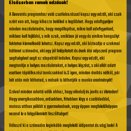
Elsősorban remek edzések!
A Beavatás programhoz való csatlakozással kapsz egy
edzőt
, aki csak
azért van ott, hogy kihozza belőled a legtöbbet. Hogy odafigyeljen
minden mozdulatodra, hogy megállapítsa, mikre kell odafigyelned,
mikben kell fejlődni, s mik azok, amikben jó vagy és amikre hangsúlyt
fektetve kiemelkedő lehetsz. Kapsz egy edzőt, aki biztosítja a szakmai
hátteret számodra, aki egy jól felépítetett és évek óta népszerű program
segítségével segít az alapoktól indulva. Kapsz egy edzőt, aki
megtanítja a helyes mozdulatokat, a helyes légzést, s aki ellát adott
esetben táplálkozási tanácsokkal is.
S igen, minden ámítás nélkül, pár
hét után már láthatod, s mások is láthatják a munka eredményét!
Szóval minden adottá válik ahhoz, hogy elindulj és javíts az életeden!
Hogy energikusabban, erősebben, fittebben légy a családoddal,
mutass otthon példát a gyermekednek, vagy éppen megfelelőképpen
vezesd le a felgyülemlett feszültséget!
Válaszd ki a számodra leginkább megfelelő időpontot és vágj bele! A