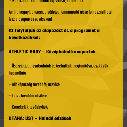
– Mobilizáció, tartáshibák kijavítása, korrekciók
Amint megnyit a terem, a bérleted fennmaradó része felhasználható
lesz a csoportos edzéseken!
Itt folytatjuk az alapozást és a programot a
következőkkel:
ATHLETIC BODY – Középhaladó csoportok
– Összetettebb gyakorlatok és technikák megtanítása, eszközök
használata
– Állóképesség továbbfejlesztése
– Törzs további erősítése
– Korrekciók továbbvitele
UTÁNA: UST – Haladó edzések