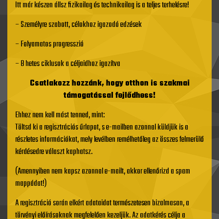
Itt már készen állsz fizikailag és technikailag is a teljes terhelésre!
– Személyre szabott, célokhoz igazodó edzések
– Folyamatos progresszió
– 8 hetes ciklusok a céljaidhoz igazítva
Csatlakozz hozzánk, hogy otthon is szakmai
támogatással fejlődhess!
Ehhez nem kell mást tenned, mint:
Töltsd ki a regisztrációs űrlapot, s e-mailben azonnal küldjük is a
részletes információkat, mely levélben remélhetőleg az összes felmerülő
kérdésedre választ kaphatsz.
(Amennyiben nem kapsz azonnal e-mailt, akkor ellenőrizd a spam
mappádat!)
A regisztráció során elkért adataidat természetesen bizalmasan, a
törvényi előírásoknak megfelelően kezeljük. Az adatkérés célja a