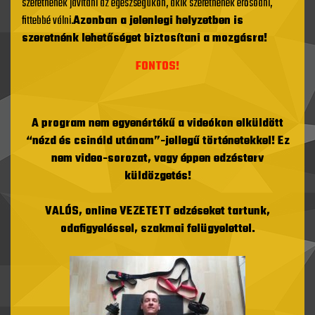
szeretnének javítani az egészségükön, akik szeretnének erősödni,
fittebbé válni.
Azonban a jelenlegi helyzetben is
szeretnénk lehetőséget biztosítani a mozgásra!
FONTOS!
A program nem egyenértékű a videókon elküldött
“nézd és csináld utánam”-jellegű történetekkel! Ez
nem video-sorozat, vagy éppen edzésterv
küldözgetés!
VALÓS, online VEZETETT edzéseket tartunk,
odafigyeléssel, szakmai felügyelettel.