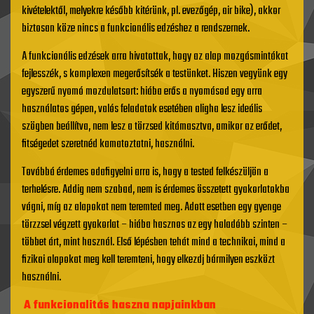
kivételektől, melyekre később kitérünk, pl. evezőgép, air bike), akkor
biztosan köze nincs a funkcionális edzéshez a rendszernek.
A funkcionális edzések arra hivatottak, hogy az alap mozgásmintákat
fejlesszék, s komplexen megerősítsék a testünket. Hiszen vegyünk egy
egyszerű nyomó mozdulatsort: hiába erős a nyomásod egy arra
használatos gépen, valós feladatok esetében aligha lesz ideális
szögben beállítva, nem lesz a törzsed kitámasztva, amikor az erődet,
fitségedet szeretnéd kamatoztatni, használni.
Továbbá érdemes odafigyelni arra is, hogy a tested felkészüljön a
terhelésre. Addig nem szabad, nem is érdemes összetett gyakorlatokba
vágni, míg az alapokat nem teremted meg. Adott esetben egy gyenge
törzzsel végzett gyakorlat – hiába hasznos az egy haladóbb szinten –
többet árt, mint használ. Első lépésben tehát mind a technikai, mind a
fizikai alapokat meg kell teremteni, hogy elkezdj bármilyen eszközt
használni.
A funkcionalitás haszna napjainkban