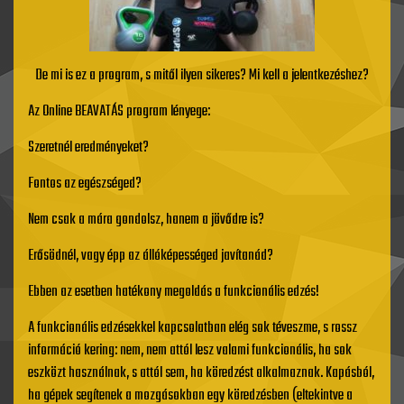
De mi is ez a program, s mitől ilyen sikeres? Mi kell a jelentkezéshez?
Az Online BEAVATÁS program lényege:
Szeretnél eredményeket?
Fontos az egészséged?
Nem csak a mára gondolsz, hanem a jövődre is?
Erősödnél, vagy épp az állóképességed javítanád?
Ebben az esetben hatékony megoldás a funkcionális edzés!
A funkcionális edzésekkel kapcsolatban elég sok téveszme, s rossz
információ kering: nem, nem attól lesz valami funkcionális, ha sok
eszközt használnak, s attól sem, ha köredzést alkalmaznak. Kapásból,
ha gépek segítenek a mozgásokban egy köredzésben (eltekintve a