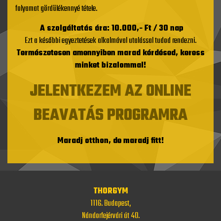
folyamat gördülékennyé tétele.
A szolgáltatás ára: 10.000,- Ft / 30 nap
Ezt a későbbi egyeztetések alkalmával utalással tudod rendezni.
Természetesen amennyiben marad kérdésed, keress
minket bizalommal!
JELENTKEZEM AZ ONLINE
BEAVATÁS PROGRAMRA
Maradj otthon, de maradj fitt!
THORGYM
1116. Budapest,
Nándorfejérvári út 40.