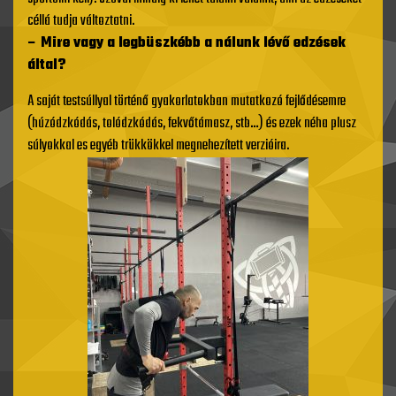
céllá tudja változtatni.
– Mire vagy a legbüszkébb a nálunk lévő edzések
által?
A saját testsúllyal történő gyakorlatokban mutatkozó fejlődésemre
(húzódzkódás, tolódzkódás, fekvőtámasz, stb…) és ezek néha plusz
súlyokkal es egyéb trükkökkel megnehezített verzióira.