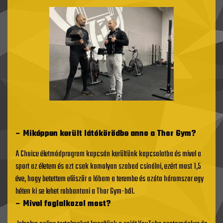
– Miképpen került látókörödbe anno a Thor Gym?
A Choice életmódprogram kapcsán kerültünk kapcsolatba és mivel a
sport az életem és azt csak komolyan szabad csinálni, ezért most 1,5
éve, hogy betettem elöször a lábam a terembe és azóta háromszor egy
héten ki se lehet robbantani a Thor Gym-ből.
– Mivel foglalkozol most?