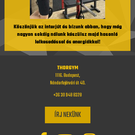
Köszönjük az interjút és bízunk abban, hogy még
nagyon sokáig nálunk készülsz majd hasonló
lelkesedéssel és energiákkal!
THORGYM
1116. Budapest,
Nándorfejérvári út 40.
+36 30 948 8328
ÍRJ NEKÜNK