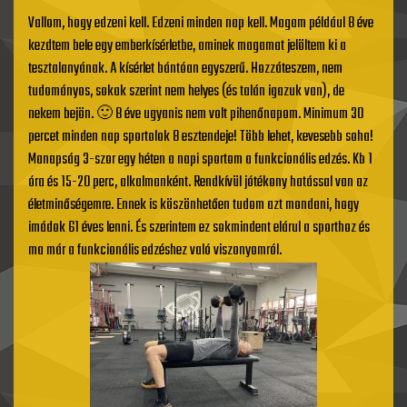
Vallom, hogy edzeni kell. Edzeni minden nap kell. Magam például 8 éve
kezdtem bele egy emberkísérletbe, aminek magamat jelöltem ki a
tesztalanyának. A kísérlet bántóan egyszerű. Hozzáteszem, nem
tudományos, sokak szerint nem helyes (és talán igazuk van), de
nekem bejön. 🙂 8 éve ugyanis nem volt pihenőnapom. Minimum 30
percet minden nap sportolok 8 esztendeje! Több lehet, kevesebb soha!
Manapság 3-szor egy héten a napi sportom a funkcionális edzés. Kb 1
óra és 15-20 perc, alkalmanként. Rendkívül jótékony hatással van az
életminőségemre. Ennek is köszönhetően tudom azt mondani, hogy
imádok 61 éves lenni. És szerintem ez sokmindent elárul a sporthoz és
ma már a funkcionális edzéshez való viszonyomról.