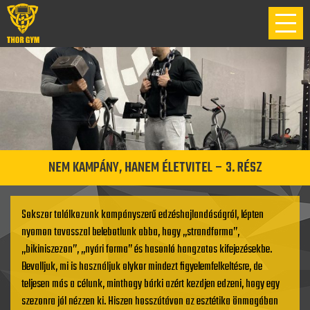
NEM KAMPÁNY, HANEM ÉLETVITEL – 3. RÉSZ
Sokszor találkozunk kampányszerű edzéshajlandóságról, lépten
nyomon tavasszal belebotlunk abba, hogy „strandforma”,
„bikiniszezon”, „nyári forma” és hasonló hangzatos kifejezésekbe.
Bevalljuk, mi is használjuk olykor mindezt figyelemfelkeltésre, de
teljesen más a célunk, minthogy bárki azért kezdjen edzeni, hogy egy
szezonra jól nézzen ki. Hiszen hosszútávon az esztétika önmagában