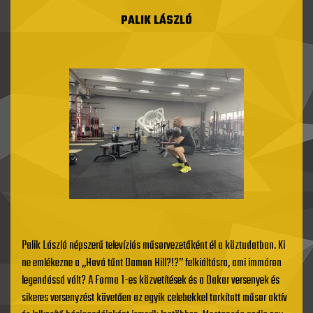
PALIK LÁSZLÓ
Palik László népszerű televíziós műsorvezetőként él a köztudatban. Ki
ne emlékezne a „Hová tűnt Damon Hill?!?” felkiáltásra, ami immáron
legendássá vált? A Forma 1-es közvetítések és a Dakar versenyek és
sikeres versenyzést követően az egyik celebekkel tarkított műsor aktív