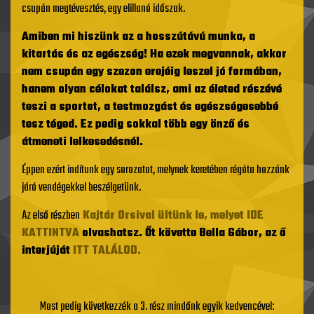
csupán megtévesztés, egy elillanó időszak.
Amiben mi hiszünk az a hosszútávú munka, a
kitartás és az egészség! Ha ezek megvannak, akkor
nem csupán egy szezon erejéig leszel jó formában,
hanem olyan célokat találsz, ami az életed részévé
teszi a sportot, a testmozgást és egészségesebbé
tesz téged. Ez pedig sokkal több egy önző és
átmeneti lelkesedésnél.
Éppen ezért indítunk egy sorozatot, melynek keretében régóta hozzánk
járó vendégekkel beszélgetünk.
Az első részben
Kajtár Orsival ültünk le, melyet IDE
KATTINTVA
olvashatsz. Őt követte Bella Gábor, az ő
interjúját
ITT TALÁLOD.
Most pedig következzék a 3. rész mindőnk egyik kedvencével: