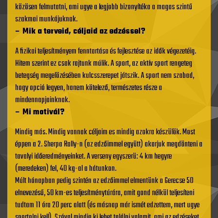
közösen felmutatni, ami ugye a legjobb bizonyítéka a magas szintű
szakmai munkájuknak.
– Mik a terveid, céljaid az edzéssel?
A fizikai teljesítményem fenntartása és fejlesztése az idők végezetéig.
Hitem szerint ez csak rajtunk múlik. A sport, az aktív sport rengeteg
betegség megelözésében kulcsszerepet játszik. A sport nem szabad,
hogy opció legyen, hanem kötelező, természetes része a
mindennapjainknak.
– Mi motivál?
Mindig más. Mindig vannak céljaim es mindig azokra készülök. Most
éppen a 2. Sherpa Rally-n (az edzőimmel együtt) akarjuk megdönteni a
tavalyi időeredményeinket. A verseny egyszerü: 4 km hegyre
(meredeken) fel, 40 kg-al a hátunkon.
Múlt hónapban pedig szintén az edzőimmel elmentünk a Gerecse 50
elnevezésű, 50 km-es teljesítménytúrára, amit gond nélkül teljesíteni
tudtam 11 óra 20 perc alatt (és másnap már ismét edzettem, mert ugye
sportolni kell). Szóval mindig ki lehet találni valamit, ami az edzéseket