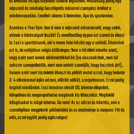
és lelkesítő házigazdájaként ismerik legtöbben. Mostanság pedig egy
népszerű és minőségi beszélgetős műsorral csempész értéket a
mindennapokba. Emellett sikeres üzletember, Apa és sportember.
Azonban a Thor Gym-ben ő nem a népszerű műsorvezető, vagy celeb,
akinek a kívánságait lessük! És remélhetőleg éppen ezt szereti és élvezi
is: Laci a sporttársunk, aki a terem falai között egy a sokból. Írhatnánk
ezt is, de valójában mégis különleges: Nem a közéleti mivolta miatt,
vagy azért mert remek reklámértékkel bír (ha visszanézitek, nem túl
sokszor szerepeltettük, mert nem emiatt szeretjük, hogy hozzánk jár!),
hanem azért mert tiszteletet ébreszt és példát mutat azzal, hogy hetente
3-4 alkalommal lejön edzeni, allűrök nélkül, szorgalmasan. Ezzel pedig
inspirál mindőnket. Laci immáron elmúlt 60, lehetne elégedett,
kényelmes és megengedhetne magának kis lébecolást. Megfelelő
kifogásokat is mögé tehetne. De nem! Az az alázat és kitartás, ami a
személyében megjelenik példaértékű és az eredménye is megvan: Fitt és
erős, ezzel együtt pedig egészséges!