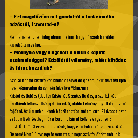
– Ezt megelőzően mit gondoltál a funkcionális
edzésről, ismerted-e?
Nem ismertem, de utólag elmondhatom, hogy bárcsak korábban
kipróbáltam volna.
– Mennyire vagy elégedett a nálunk kapott
szakmaisággal? Edzőidről vélemény, miért kötődsz
és jársz hozzájuk?
Az első naptól kezdve két kitűnő edzővel dolgozom, akik felvátva írják
az edzésterveket és szintén felváltva “kínoznak”.
Kristóf és Balázs (Becher Kristof és Szentes Balázs, a szerk.) két
rendkívüli felkészültséggel bíró edző, akikkel élmény együtt dolgozni és
fejlődni. Az Ő munkájuknak köszönhetően tudom leírni 61 évesen azt a
szót amit elméletileg már a korom okán el kellene engednem:
“FEJLŐDÉS”. 61 évesen hihetnénk, hogy ez inkább már visszafejlődés.
De nem! Mert 1,5 éve egy folyamatos, progressziv fejlődést tudtunk