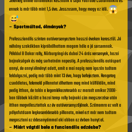
Jelenleg online tartalmakat keszítünk a saját YouTube csatornánkra és
ennek is már több mint 1,5 éve. Jesszusom, hogy megy az idö.
– Sportmúltad, élmények?
Professzionális szinten autóversenyeztem hosszú éveken keresztül. Jó
néhány szakákban kipróbálhattam magam hála a jó sorsomnak.
Például 8 Dakar rally, Nürburgringi és dubai 24 órás versenyek, hazai
bajnokságok és még sorhatnám napestig. A professzionális autósport
annyi, de annyi élményt adott, amit a mai napig nem igazán tudtam
feldolgozni, pedig már több mint 13 éve, hogy befejeztem. Rengeteg
csodálatos, felemelő pillanatot élhettem meg mind külföldön, mind
pedig itthon, de talán a legemlékezetesebb az maradt amikor 2008-
ban többek között a hazai terep rally bajnoki cim megszerzése után
itthon megválasztottak az év autóversenyzőjének. Számomra ez volt a
pályafutásom legkeserédesebb pillanata, mivel ezt már nem tudtam
megosztani az édesanyámmal aki abban az évben hunyt el.
– Miért vágtál bele a funcionális edzésbe?