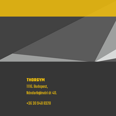
THORGYM
1116. Budapest,
Nándorfejérvári út 40.
+36 30 948 8328