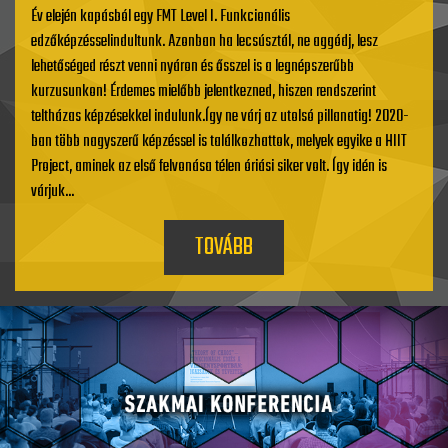
Év elején kapásból egy FMT Level I. Funkcionális
edzőképzésselindultunk. Azonban ha lecsúsztál, ne aggódj, lesz
lehetőséged részt venni nyáron és ősszel is a legnépszerűbb
kurzusunkon! Érdemes mielőbb jelentkezned, hiszen rendszerint
teltházas képzésekkel indulunk.Így ne várj az utolsó pillanatig! 2020-
ban több nagyszerű képzéssel is találkozhattok, melyek egyike a HIIT
Project, aminek az első felvonása télen óriási siker volt. Így idén is
várjuk...
TOVÁBB