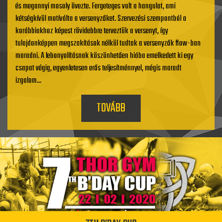
és megannyi mosoly övezte. Fergeteges volt a hangulat, ami
kétségkívül motíválta a versenyzőket. Szervezési szempontból a
korábbiakhoz képest rövidebbre terveztük a versenyt, így
tulajdonképpen megszakítások nélkül tudtak a versenyzők flow-ban
maradni. A lebonyolításnak köszönhetően hiába emelkedett ki egy
csapat végig, egyenletesen erős teljesítménnyel, mégis maradt
izgalom...
TOVÁBB