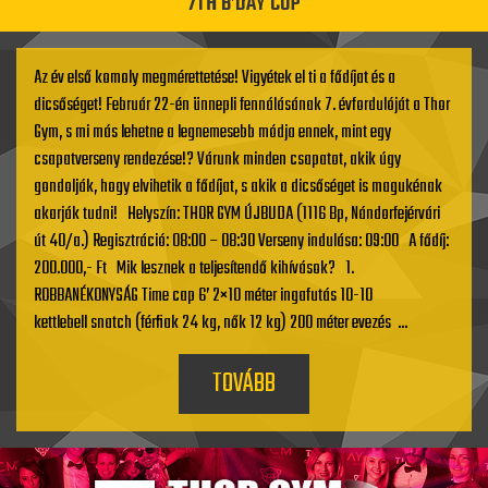
7TH B’DAY CUP
Az év első komoly megmérettetése! Vigyétek el ti a fődíjat és a
dicsőséget! Február 22-én ünnepli fennálásának 7. évfordulóját a Thor
Gym, s mi más lehetne a legnemesebb módja ennek, mint egy
csapatverseny rendezése!? Várunk minden csapatot, akik úgy
gondolják, hogy elvihetik a fődíjat, s akik a dicsőséget is magukénak
akarják tudni! Helyszín: THOR GYM ÚJBUDA (1116 Bp, Nándorfejérvári
út 40/a.) Regisztráció: 08:00 – 08:30 Verseny indulása: 09:00 A fődíj:
200.000,- Ft Mik lesznek a teljesítendő kihívások? 1.
ROBBANÉKONYSÁG Time cap 6’ 2×10 méter ingafutás 10-10
kettlebell snatch (férfiak 24 kg, nők 12 kg) 200 méter evezés ...
TOVÁBB