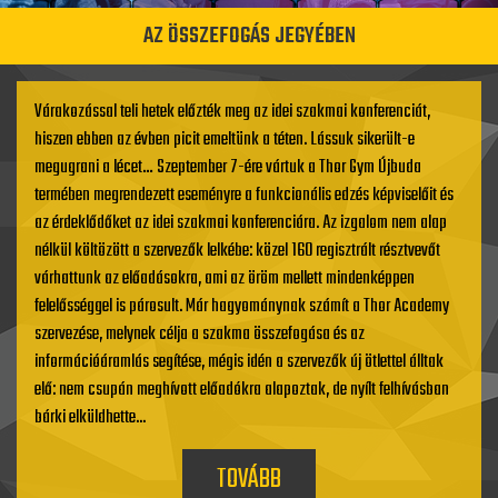
AZ ÖSSZEFOGÁS JEGYÉBEN
Várakozással teli hetek előzték meg az idei szakmai konferenciát,
hiszen ebben az évben picit emeltünk a téten. Lássuk sikerült-e
megugrani a lécet… Szeptember 7-ére vártuk a Thor Gym Újbuda
termében megrendezett eseményre a funkcionális edzés képviselőit és
az érdeklődőket az idei szakmai konferenciára. Az izgalom nem alap
nélkül költözött a szervezők lelkébe: közel 160 regisztrált résztvevőt
várhattunk az előadásokra, ami az öröm mellett mindenképpen
felelősséggel is párosult. Már hagyománynak számít a Thor Academy
szervezése, melynek célja a szakma összefogása és az
információáramlás segítése, mégis idén a szervezők új ötlettel álltak
elő: nem csupán meghívott előadókra alapoztak, de nyílt felhívásban
bárki elküldhette...
TOVÁBB