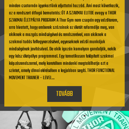
minden csatornán igyekeztünk eljuttatni hozzád. Ami most következik,
az a rendszert átfogó bemutatás: ÚT A SZAKMAI ELITBE avagy a THOR
SZAKMAI ÉLETPÁLYA PROGRAM A Thor Gym nem csupán egy edzőterem,
arra hivatott, hogy emberek százainak az életét reformálja meg, van
akiknek a mozgás minőségével és rendszerével, van akiknek a
szakmai tudás felfegyverzésével, egyeseknek edzői munkájuk
minőségének javításával. De akik igazán komolyan gondolják, nekik
egy kész életpálya programmal. Egy tematikusan felépített szakmai
képzésrendszerrel, mely keretében mindenki megtalálhatja azt a
szintet, amely álmai elérésében a legjobban segíti. THOR FUNCTIONAL
MOVEMENT TRAINER – LEVEL...
TOVÁBB