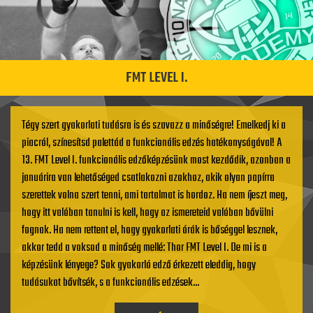
FMT LEVEL I.
Tégy szert gyakorlati tudásra is és szavazz a minőségre! Emelkedj ki a
piacról, színesítsd palettád a funkcionális edzés hatékonyságával! A
13. FMT Level I. funkcionális edzőképzésünk most kezdődik, azonban a
januárira van lehetőséged csatlakozni azokhoz, akik olyan papírra
szerettek volna szert tenni, ami tartalmat is hordoz. Ha nem íjeszt meg,
hogy itt valóban tanulni is kell, hogy az ismereteid valóban bővülni
fognak. Ha nem rettent el, hogy gyakorlati órák is bőséggel lesznek,
akkor tedd a voksod a minőség mellé: Thor FMT Level I. De mi is a
képzésünk lényege? Sok gyakorló edző érkezett eleddig, hogy
tudásukat bővítsék, s a funkcionális edzések...