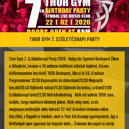
THOR GYM 7. SZÜLETÉSNAPI PARTY
Thor Gym 7. Születésnapi Party 2020 Helyszín: Symbol Budapest (Nem
a főbejárat, hanem a 10 méterre található oldalsó bejárat, hiszen
különteremben leszünk) 1036 Budapest, Bécsi út 56. A műsor
Programterve: 19:30 Kapunyitás és érkezések20:30 Megnyitó
beszéd20:40 Díjátadó műsor21:30 Díjátadó lezárása, szünet22:00
Születésnapi torta22:30 Buli kifulladásig Akik ott voltak 2018-ban,
tudják, hogy mekkora élményt jelent. Akik még nem, azok
megtapasztalhatják idén február 22-én! Azonban érdemes előre
készülni, s figyelni a híreket, mert a Thor közössége gyarapodott, így a
férőhelyek igen gyorsan be fognak telni… Érdemes lecsapni az early