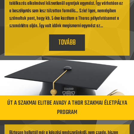
találkozás alkalmával közvetlenül ugratjuk egymást. Így várhatóan ez
a beszélgetés sem lesz túlzottan formális… Szia! Igen, nemrégiben
számoltuk pont, hogy kb. 5 éve kezdtem a Thoros pályafutásomat a
szamárlétra alján. Így volt időnk megismerni egymást az...
TOVÁBB
ÚT A SZAKMAI ELITBE AVAGY A THOR SZAKMAI ÉLETPÁLYA
PROGRAM
Biztosan hallottál már a képzési rendszerünkről, nem csoda, hiszen