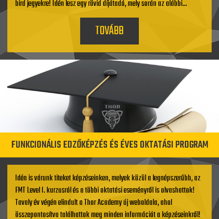
bird jegyekre! Idén lesz egy rövid díjátadó, mely során az alábbi...
TOVÁBB
FUNKCIONÁLIS EDZŐKÉPZÉS ÉS ÉVES OKTATÁSI PROGRAM
Idén is várunk titeket képzéseinken, melyek közül a legnépszerűbb, az
FMT Level I. kurzusról és a többi oktatási eseményről is olvashattok!
Tavaly év végén elindult a Thor Academy új weboldala, ahol
összepontosítva találhattok meg minden információt a képzéseinkről!