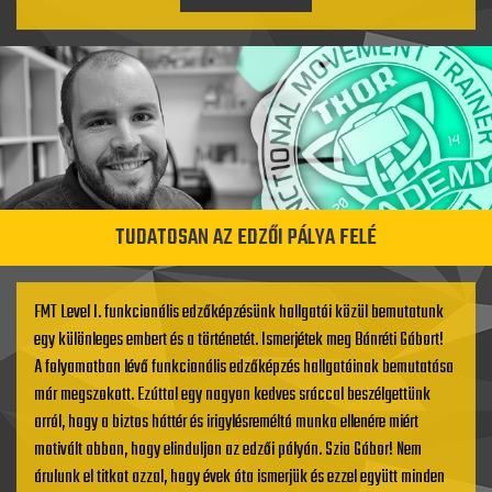
TUDATOSAN AZ EDZŐI PÁLYA FELÉ
FMT Level I. funkcionális edzőképzésünk hallgatói közül bemutatunk
egy különleges embert és a történetét. Ismerjétek meg Bánréti Gábort!
A folyamatban lévő funkcionális edzőképzés hallgatóinak bemutatása
már megszokott. Ezúttal egy nagyon kedves sráccal beszélgettünk
arról, hogy a biztos háttér és irigylésreméltó munka ellenére miért
motivált abban, hogy elinduljon az edzői pályán. Szia Gábor! Nem
árulunk el titkot azzal, hogy évek óta ismerjük és ezzel együtt minden