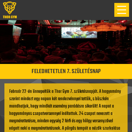
FELEDHETETLEN 7. SZÜLETÉSNAP
Február 22-én ünnepeltük a Thor Gym 7. születésnapját. A hagyomány
szerint mindezt egy napon két rendezvénnyel tettük, s büszkén
mondhatjuk, hogy mindkét esemény parádésra sikerült! A napot a
hagyományos csapatversennyel indítottuk. 24 csapat nevezett a
megmérettetésre, minden egység 2 férfi és egy hölgy versenyzővel
vágott neki a megmérettetésnek. A pörgős tempót a nézők szurkolása