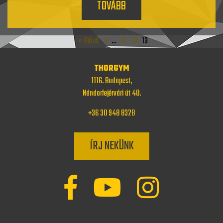
TOVÁBB
« Előző
1
…
11
12
13
THORGYM
1116. Budapest,
Nándorfejérvári út 40.
+36 30 948 8328
ÍRJ NEKÜNK