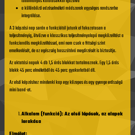
tudományos kutatásokkal igazolva
a különböző edzéselméleti módszerek egységes rendszerbe
integrálása.
A 3 képzési nap során a funkciótól jutunk el fokozatosan a
teljesítményig, ötvözve a klasszikus teljesítményalapú megközelítést a
funkcionális megközelítéssel, ami nem csak a fittségi szint
emelkedését, de az egészség hosszútávú megőrzését is biztosítja.
Az oktatási napok 4 db 1,5 órás blokkot tartalmaznak. Egy 1,5 órás
blokk 45 perc elméletből és 45 perc gyakorlatból áll.
Az első képzéshez mindenki kap egy közepes és egy gyenge erősségű
mini band-et.
Alkalom (funkció): Az els
ő
lépések, az alapok
lerakása
Elmélet: