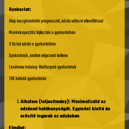
Gyakorlat:
Alap mozgásminták progressziói, edzés változó ellenállással
Munkakapacitás fejlesztés a gyakorlatban
3 fázisú edzés a gyakorlatban
Gyakorlatok, amiket végezned kellene
Landmine training-Rúdforgató gyakorlatok
TRX haladó gyakorlatok
Alkalom (teljesítmény): Maximalizáld az
edzésed hatékonyságát. Egymást kioltó és
er
ő
sít
ő
ingerek az edzésben
Elmélet: