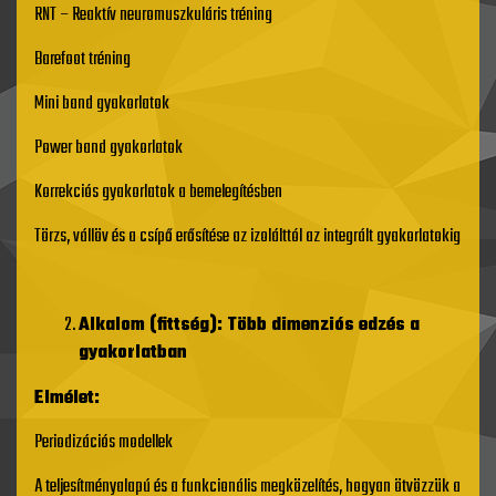
RNT – Reaktív neuromuszkuláris tréning
Barefoot tréning
Mini band gyakorlatok
Power band gyakorlatok
Korrekciós gyakorlatok a bemelegítésben
Törzs, vállöv és a csípő erősítése az izolálttól az integrált gyakorlatokig
Alkalom (fittség): Több dimenziós edzés a
gyakorlatban
Elmélet:
Periodizációs modellek
A teljesítményalapú és a funkcionális megközelítés, hogyan ötvözzük a