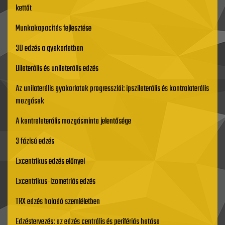
kettőt
Munkakapacitás fejlesztése
3D edzés a gyakorlatban
Bilaterális és unilaterális edzés
Az unilaterális gyakorlatok progressziói: ipszilaterális és kontralaterális
mozgások
A kontralaterális mozgásminta jelentősége
3 fázisú edzés
Excentrikus edzés előnyei
Excentrikus-izometriás edzés
TRX edzés haladó szemléletben
Edzéstervezés: az edzés centrális és perifériás hatása