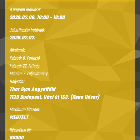
A pogram indulása:
2020.02.08.
10:00
- 18:00
Jelentkezési határidő:
2020.02.02.
Alkalmak:
Február 8. Funkció
Február 22. Fittség
Március 7. Teljesítmény
Helyszín:
Thor Gym Angyalföld
1138 Budapest, Váci út 163. (Reno Udvar)
Maximum létszám:
MEGTELT
Részvételi díj:
80000