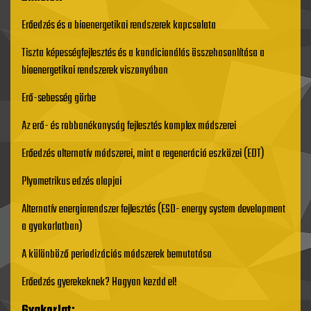
Erőedzés és a bioenergetikai rendszerek kapcsolata
Tiszta képességfejlesztés és a kondicionálás összehasonlítása a
bioenergetikai rendszerek viszonyában
Erő-sebesség görbe
Az erő- és robbanékonyság fejlesztés komplex módszerei
Erőedzés alternatív módszerei, mint a regeneráció eszközei (EDT)
Plyometrikus edzés alapjai
Alternatív energiarendszer fejlesztés (ESD- energy system development
a gyakorlatban)
A különböző periodizációs módszerek bemutatása
Erőedzés gyerekeknek? Hogyan kezdd el!
Gyakorlat: