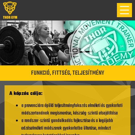
FUNKCIÓ, FITTSÉG, TELJESÍTMÉNY
A képzés célja:
a prevencióra épülő teljesítményfokozás elméleti és gyakorlati
módszertanának megismerése, készség-szintű elsajátítása
a rendszer-szintű gondolkodás fejlesztése és a legújabb
edzéselméleti módszerek gyakorlatba ültetése, mindezt