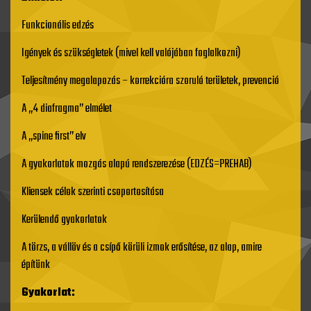
Funkcionális edzés
Igények és szükségletek (mivel kell valójában foglalkozni)
Teljesítmény megalapozás – korrekcióra szoruló területek, prevenció
A „4 diafragma” elmélet
A „spine first” elv
A gyakorlatok mozgás alapú rendszerezése (EDZÉS=PREHAB)
Kliensek célok szerinti csoportosítása
Kerülendő gyakorlatok
A törzs, a vállöv és a csípő körüli izmok erősítése, az alap, amire
építünk
Gyakorlat: