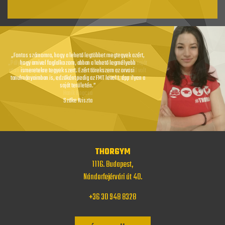
„Fontos számomra, hogy a lehető legtöbbet megtegyek azért,
„Pályám jelentős lépése volt a képzés, ahol megtaláltam a saját
hogy amivel foglalkozom, abban a lehető legmélyebb
utam és jövőképem. Már az első képzési napon egyértelmű volt
ismeretekre tegyek szert. Ezért törekszem az orvosi
tanulmányaimban is, edzőként pedig az FMT level I. épp ilyen a
számomra, hogy innentől más lesz az életem…”
saját területén.”
Hanik Bogcsa
Szőke Kriszta
THORGYM
1116. Budapest,
Nándorfejérvári út 40.
+36 30 948 8328