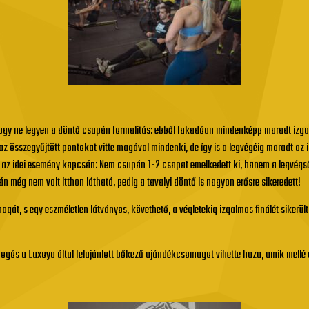
 hogy ne legyen a döntő csupán formalitás: ebből fakadóan mindenképp maradt izga
az összegyűjtött pontokat vitte magával mindenki, de így is a legvégéig maradt 
k az idei esemény kapcsán: Nem csupán 1-2 csapat emelkedett ki, hanem a legvégső
 még nem volt itthon látható, pedig a tavalyi döntő is nagyon erősre sikeredett!
gát, s egy eszméletlen látványos, követhető, a végletekig izgalmas finálét sikerül
ogós a Luxoya által felajánlott bőkezű ajándékcsomagot vihette haza, amik mellé a