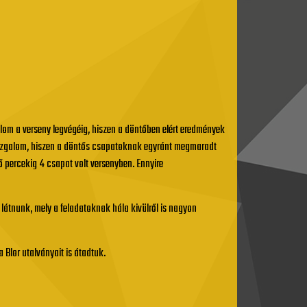
lom a verseny legvégéig, hiszen a döntőben elért eredmények
az izgalom, hiszen a döntős csapatoknak egyránt megmaradt
 percekig 4 csapat volt versenyben. Ennyire
t látnunk, mely a feladatoknak hála kivülről is nagyon
 Blor utalványait is átadtuk.