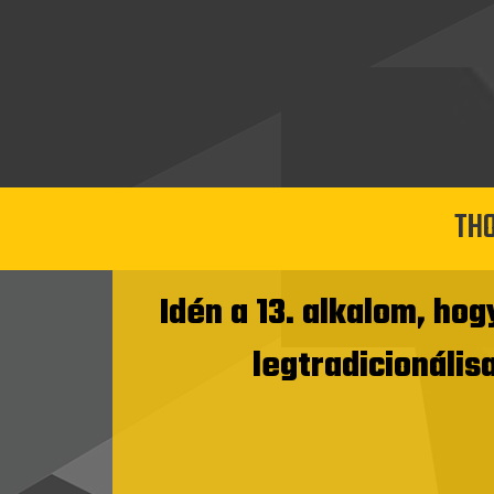
THO
Idén a 13. alkalom, h
legtradicionális