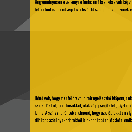
Hagyományosan a versenyt a funkcionális edzés elveit képvis
feladatnál is a minőségi kivitelezés fő szempont volt. Ennek 
Üdítő volt, hogy már fél órával a mérlegelés záró időpontja e
szurkolókkal, sporttársakkal, akik végig segítették, bíyzta
lenne. A színvonalról sokat elmond, hogy az erőblokkban o
állóképességi gyakorlatokból is akadt később jócskán, amik