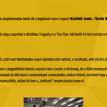
n megérdemelten lettek ők a legjobbak ezen a napon!
Kolláth Ivett, Török
b négy csapatból a döntőben 3 egység is a Thor Gym-ből került ki! Ami mutatja azt 
nül, azért mert feledhetetlen napot ajándékoztak nekünk, a nézőknek, akik közül a 
en a negyedikként befutó csapatot nem csupán a közönség, de a többi versenyző b
nergiát és időt tenni a rendezvények szervezésébe, amikor látható, érezhető hogy a
ersenyzőkön, akiket közben a „riválisaik” tenyércsapása ismer el.