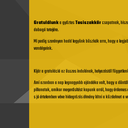
Gratulálunk
a győztes
Tesiszakkör
csapatnak, hisze
dobogó tetejére.
Mi pedig szerényen hadd legyünk büszkék arra, hogy a legjob
vendégeink.
Kijár a gratuláció az összes indulónak, helyezéstől függetle
Ami azonban a nap legnagyobb ajándéka volt, hogy a döntőb
pillanatok, amikor megerősítést kapunk arról, hogy érdemes e
s jó értelemben véve hidegrázós élmény látni a küzdelmet a v