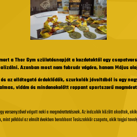
 mert a Thor Gym születésnapját a kezdetektől egy csapatvers
bolizálni. Azonban most nem február végére, hanem Május elej
 és az ellátogató érdeklődők, szurkolók jóvoltából is egy na
galmas, vidám és mindenekelőtt roppant sportszerű megméret
ölgy versenyzővel vágott neki a megmérettetésnek. Az indculók között akadtak, akik 
yen, mint például az elmúlt években berobbant Tesiszakkör csapata, akik tagjai tava