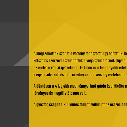
A megszokottak szerint a verseny rendszerét úgy építettük,
kétszeres szorzóval számítottak a végelszámolásnál. Ugyan 
az esélye a végső győzelemre. És talán ez a legnagyobb érté
kiegyensúlyozott és erős mezőny csapatverseny esetében talán
A döntőben a 4 legjobb eredménnyel bíró gárda kvalifikálta ma
látványos és megélhető csata volt.
A győztes csapat a 800 eurós fődíjat, valamint az összes dob