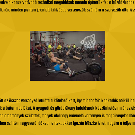
elve a konzervatívabb technikai megoldások mentén építettük fel: a húzódzkodásnak 
ellenére minden ponton jelentett kihívást a versenyzők számára a szervezők által össz
lőtt az összes versenyző letudta a kötelező kört, így mindenféle kapkodás nélkül ind
tták a bátor indulókat. A nyugodt és gördülékeny indulásnak köszönhetően már az e
lyan eredmények születtek, melyek akár egy erőemelő versenyen is megsüvegelendő
ben szintén nagyszerű időket mentek, akkor igazán büszke lehet magára a teljes 