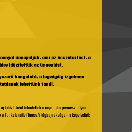
ennyel ünnepeljük, ami az összetartást, a
ére időzítettük az ünneplést.
gyszerű hangulatú, a legvégéig izgalmas
tetésnek lehettünk tanúi.
új kihívásként tekintettek a napra, ám javarészt olyan
ly a Funkcionális Fitnesz Világbajnokságon is képviselték