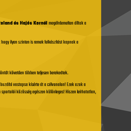
 Roland és Hajós Kornél
megélrdemelten álltak a
hogy ilyen szinten is remek felkészítést kapnak a
döntőt követően többen teljesen berekedtek.
uzdító vastapsa kísérte át a célvonalon! Ezek azok a
 sportolói közösség egészen különleges! Hiszen leírhatatlan,