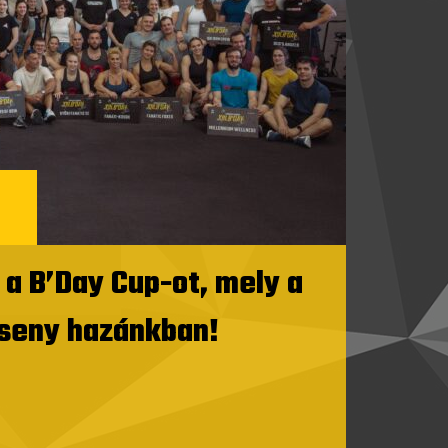
a B’Day Cup-ot, mely a
erseny hazánkban!