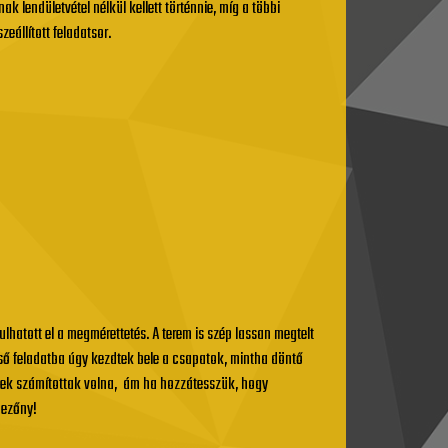
lendületvétel nélkül kellett történnie, míg a többi
eállított feladatsor.
ulhatott el a megmérettetés. A terem is szép lassan megtelt
lső feladatba úgy kezdtek bele a csapatok, mintha döntő
nek számítottak volna, ám ha hozzátesszük, hogy
mezőny!