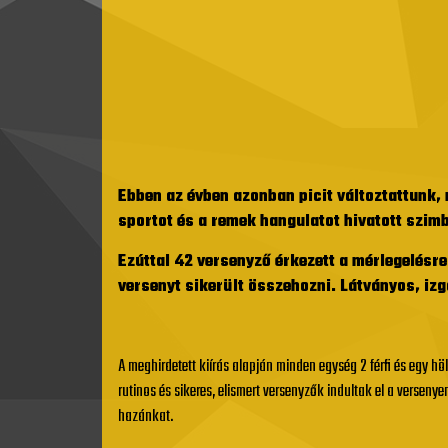
Ebben az évben azonban picit változtattunk,
sportot és a remek hangulatot hivatott szim
Ezúttal 42 versenyző érkezett a mérlegelésre
versenyt sikerült összehozni. Látványos, iz
A meghirdetett kiírás alapján minden egység 2 férfi és egy h
rutinos és sikeres, elismert versenyzők indultak el a versen
hazánkat.