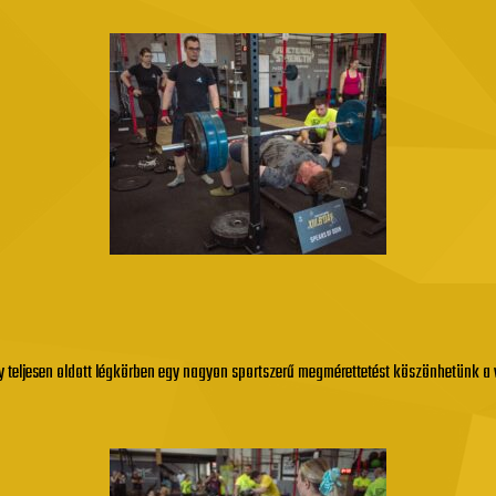
 teljesen oldott légkörben egy nagyon sportszerű megmérettetést köszönhetünk a 