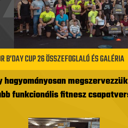
R B’DAY CUP 26 ÖSSZEFOGLALÓ ÉS GALÉRIA
ogy hagyományosan megszervezzük 
abb funkcionális fitnesz csapatv