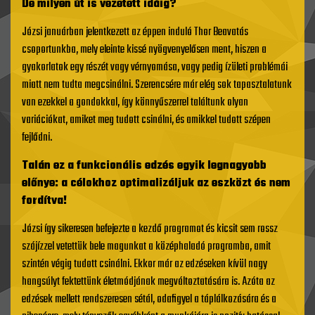
De milyen út is vezetett idáig?
Józsi januárban jelentkezett az éppen induló Thor Beavatás
csoportunkba, mely eleinte kissé nyögvenyelősen ment, hiszen a
gyakorlatok egy részét vagy vérnyomása, vagy pedig ízületi problémái
miatt nem tudta megcsinálni. Szerencsére már elég sok tapasztalatunk
van ezekkel a gondokkal, így könnyűszerrel találtunk olyan
variációkat, amiket meg tudott csinálni, és amikkel tudott szépen
fejlődni.
Talán ez a funkcionális edzés egyik legnagyobb
előnye: a célokhoz optimalizáljuk az eszközt és nem
fordítva!
Józsi így sikeresen befejezte a kezdő programot és kicsit sem rossz
szájízzel vetettük bele magunkat a középhaladó programba, amit
szintén végig tudott csinálni. Ekkor már az edzéseken kívül nagy
hangsúlyt fektettünk életmódjának megváltoztatására is. Azóta az
edzések mellett rendszeresen sétál, odafigyel a táplálkozására és a