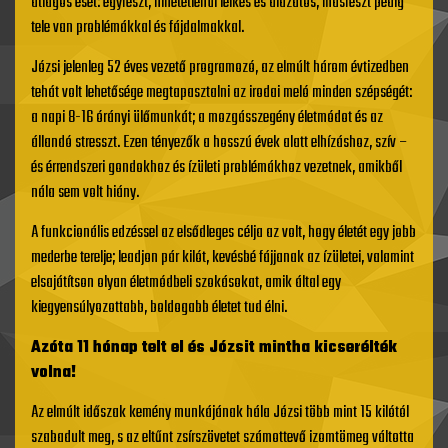
átlagos eset: egyrészt, hihetetlenül lelkes és alázatos, másrészt pedig
tele van problémákkal és fájdalmakkal.
Józsi jelenleg 52 éves vezető programozó, az elmúlt három évtizedben
tehát volt lehetősége megtapasztalni az irodai meló minden szépségét:
a napi 8-16 órányi ülőmunkát; a mozgásszegény életmódot és az
állandó stresszt. Ezen tényezők a hosszú évek alatt elhízáshoz, szív –
és érrendszeri gondokhoz és ízületi problémákhoz vezetnek, amikből
nála sem volt hiány.
A funkcionális edzéssel az elsődleges célja az volt, hogy életét egy jobb
mederbe terelje; leadjon pár kilót, kevésbé fájjanak az ízületei, valamint
elsajátítson olyan életmódbeli szokásokat, amik által egy
kiegyensúlyozottabb, boldogabb életet tud élni.
Azóta 11 hónap telt el és Józsit mintha kicserélték
volna!
Az elmúlt időszak kemény munkájának hála Józsi több mint 15 kilótól
szabadult meg, s az eltűnt zsírszövetet számottevő izomtömeg váltotta