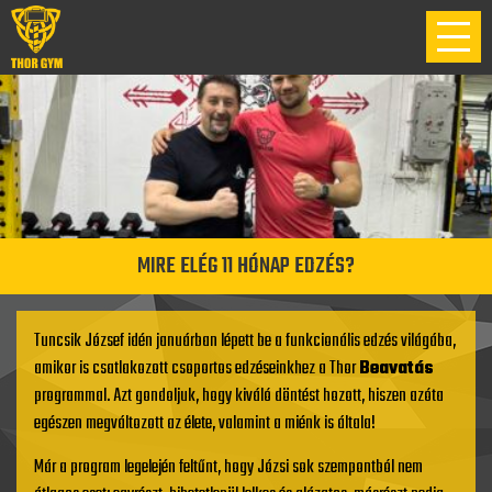
MIRE ELÉG 11 HÓNAP EDZÉS?
Tuncsik József idén januárban lépett be a funkcionális edzés világába,
amikor is csatlakozott csoportos edzéseinkhez a Thor
Beavatás
programmal. Azt gondoljuk, hogy kiváló döntést hozott, hiszen azóta
egészen megváltozott az élete, valamint a miénk is általa!
Már a program legelején feltűnt, hogy Józsi sok szempontból nem