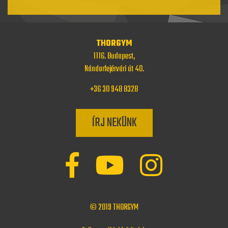
THORGYM
1116. Budapest,
Nándorfejérvári út 40.
+36 30 948 8328
ÍRJ NEKÜNK
© 2019
THORGYM