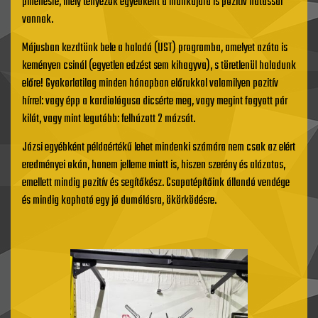
pihenésre, mely tényezők egyébként a munkájára is pozitív hatással
vannak.
Májusban kezdtünk bele a haladó (UST) programba, amelyet azóta is
keményen csinál (egyetlen edzést sem kihagyva), s töretlenül haladunk
előre! Gyakorlatilag minden hónapban előrukkol valamilyen pozitív
hírrel: vagy épp a kardiológusa dicsérte meg, vagy megint fogyott pár
kilót, vagy mint legutóbb: felhúzott 2 mázsát.
Józsi egyébként példaértékű lehet mindenki számára nem csak az elért
eredményei okán, hanem jelleme miatt is, hiszen szerény és alázatos,
emellett mindig pozitív és segítőkész. Csapatépítőink állandó vendége
és mindig kapható egy jó dumálásra, ökörködésre.