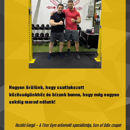
Nagyon örülünk, hogy csatlakozott
közösségünkhöz és bízunk benne, hogy még nagyon
sokáig marad nálunk!
Bozóki Gergő – A Thor Gym erőemelő specialistája, Son of Odin csapat