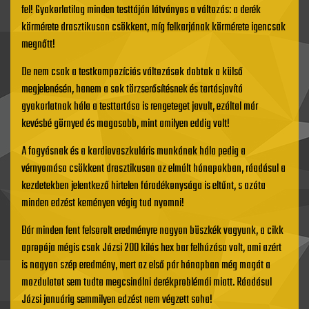
fel! Gyakorlatilag minden testtáján látványos a változás: a derék
körmérete drasztikusan csökkent, míg felkarjának körmérete igencsak
megnőtt!
De nem csak a testkompozíciós változások dobtak a külső
megjelenésén, hanem a sok törzserősítésnek és tartásjavító
gyakorlatnak hála a testtartása is rengeteget javult, ezáltal már
kevésbé görnyed és magasabb, mint amilyen eddig volt!
A fogyásnak és a kardiovaszkuláris munkának hála pedig a
vérnyomása csökkent drasztikusan az elmúlt hónapokban, ráadásul a
kezdetekben jelentkező hirtelen fáradékonysága is eltűnt, s azóta
minden edzést keményen végig tud nyomni!
Bár minden fent felsorolt eredményre nagyon büszkék vagyunk, a cikk
apropója mégis csak Józsi 200 kilós hex bar felhúzása volt, ami azért
is nagyon szép eredmény, mert az első pár hónapban még magát a
mozdulatot sem tudta megcsinálni derékproblémái miatt. Ráadásul
Józsi januárig semmilyen edzést nem végzett soha!