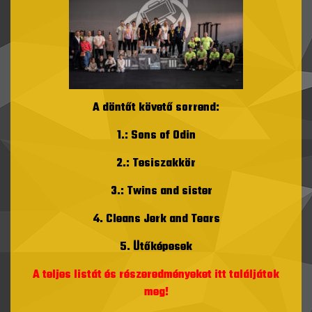
A döntőt követő sorrend:
1.: Sons of Odin
2.: Tesiszakkör
3.: Twins and sister
4. Cleans Jerk and Tears
5. Ütőképesek
A teljes listát és részeredményeket itt találjátok
meg!