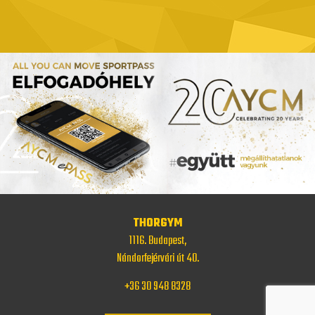
THORGYM
1116. Budapest,
Nándorfejérvári út 40.
+36 30 948 8328